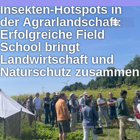
Insekten-Hotspots in
der Agrarlandschaft:
Erfolgreiche Field
Untersuchungen & Ergebnis
School bringt
Landwirtschaft und
Naturschutz zusammen