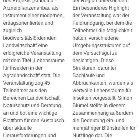
des Projekts „AmobiLa –
der Region untersuchten.
Arzneipflanzenanbau als
Ein besonderes Highlight
Instrument einer modernen,
der Veranstaltung war der
ertragsorientierten und
Feldrundgang, bei dem die
zugleich
Teilnehmer die Möglichkeit
biodiversitätsfördernden
hatten, verschiedene
Landwirtschaft“ eine
Umgebungsstrukturen auf
erfolgreiche Veranstaltung
dem Versuchsgut zu
mit dem Titel „Lebensräume
besichtigen. Diese
für Insekten in der
Strukturen, darunter
Agrarlandschaft“ statt. Die
Bachläufe und
Veranstaltung zog 45
Abbruchkanten, wurden als
Teilnehmer aus den
wertvolle Lebensräume für
Bereichen Landwirtschaft,
Insekten vorgestellt. Simon
Naturschutz und Beratung
Blümel stellte in diesem
an und bot eine wichtige
Zusammenhang außerdem
Plattform für den Austausch
die Bedeutung ein- und
über aktuelle
mehrjähriger Blühstreifen für
Herausforderungen und
Nützlinge dar. Die