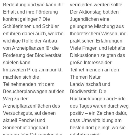
Bedeutung und wie kann ihr
vermieden werden sollte.
Erhalt und ihre Förderung
Der Aktionstag bot den
konkret gelingen? Die
Jugendlichen eine
Schülerinnen und Schüler
gelungene Mischung aus
erfuhren dabei auch, welche
theoretischem Wissen und
wichtige Rolle der Anbau
praktischen Erfahrungen.
von Arzneipflanzen für die
Viele Fragen und lebhafte
Förderung der Biodiversität
Diskussionen zeigten das
spielen kann.
große Interesse der
Im zweiten Programmpunkt
Teilnehmenden an den
machten sich die
Themen Natur,
Teilnehmenden mit dem
Landwirtschaft und
Besucherplanwagen auf den
Biodiversität. Die
Weg zu den
Rückmeldungen am Ende
Arzneipflanzenflächen des
des Tages waren durchweg
Versuchsguts, auf denen
positiv – ein Zeichen dafür,
aktuell Fenchel und
dass Umweltbildung am
Sonnenhut angebaut
besten dort gelingt, wo sie
werden. Vor Ort konnten die
erfahrbar wird.